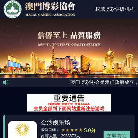
权威博彩评级机构
澳门博彩协会是澳门政府成立，
金沙娱乐场
最新口碑：
5.0分
立即前往
好评人数：2965873人